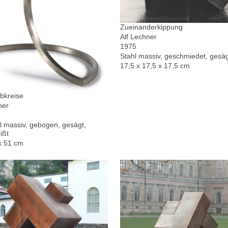
Zueinanderkippung
Alf Lechner
1975
Stahl massiv, geschmiedet, gesä
17,5 x 17,5 x 17,5 cm
bkreise
ner
l massiv, gebogen, gesägt,
ißt
x 51 cm