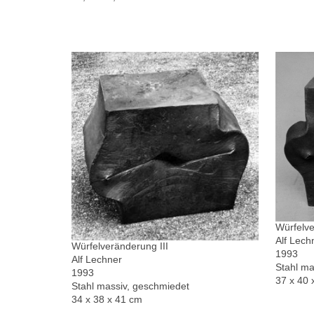
Würfelve
Alf Lech
Würfelveränderung III
1993
Alf Lechner
Stahl ma
1993
37 x 40 
Stahl massiv, geschmiedet
34 x 38 x 41 cm