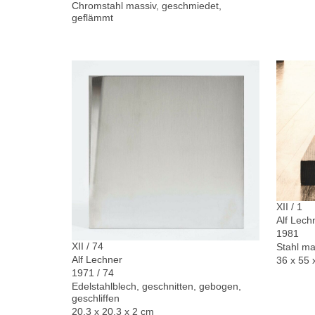
Chromstahl massiv, geschmiedet,
geflämmt
XII / 1
Alf Lech
1981
XII / 74
Stahl ma
Alf Lechner
36 x 55 
1971 / 74
Edelstahlblech, geschnitten, gebogen,
geschliffen
20,3 x 20,3 x 2 cm