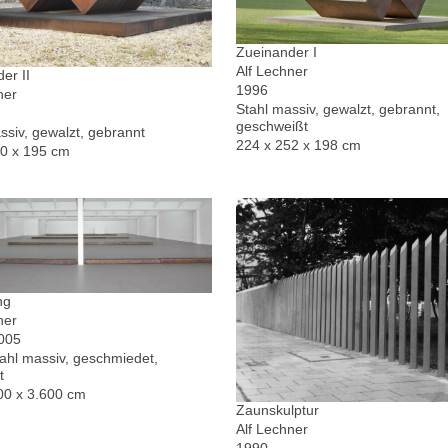
Zueinander I
Alf Lechner
er II
1996
ner
Stahl massiv, gewalzt, gebrannt,
geschweißt
ssiv, gewalzt, gebrannt
224 x 252 x 198 cm
30 x 195 cm
ng
ner
2005
hl massiv, geschmiedet,
t
00 x 3.600 cm
Zaunskulptur
Alf Lechner