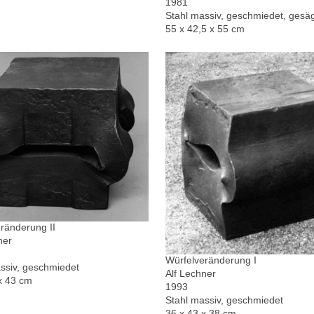
1981
Stahl massiv, geschmiedet, gesä
55 x 42,5 x 55 cm
ränderung II
ner
Würfelveränderung I
ssiv, geschmiedet
Alf Lechner
x 43 cm
1993
Stahl massiv, geschmiedet
36 x 43 x 38 cm