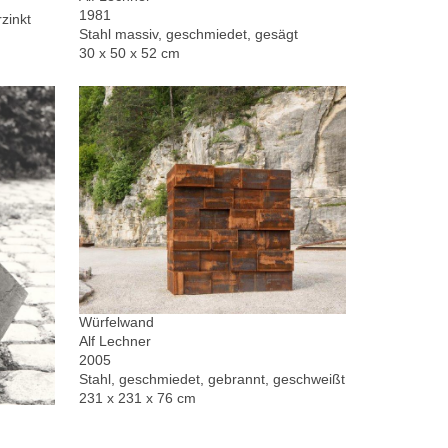
1981
zinkt
Stahl massiv, geschmiedet, gesägt
30 x 50 x 52 cm
Würfelwand
Alf Lechner
2005
Stahl, geschmiedet, gebrannt, geschweißt
231 x 231 x 76 cm