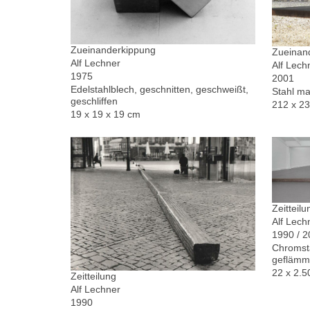
Zueinanderkippung
Zueinand
Alf Lechner
Alf Lech
1975
2001
Edelstahlblech, geschnitten, geschweißt,
Stahl ma
geschliffen
212 x 2
19 x 19 x 19 cm
Zeitteilu
Alf Lech
1990 / 
Chromsta
geflämm
22 x 2.5
Zeitteilung
Alf Lechner
1990