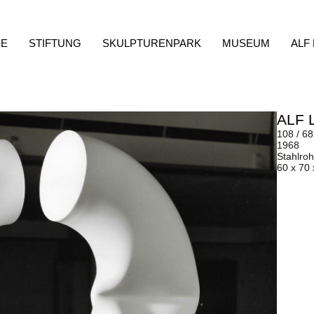
E
STIFTUNG
SKULPTURENPARK
MUSEUM
ALF
ALF 
108 / 68
1968
Stahlroh
60 x 70