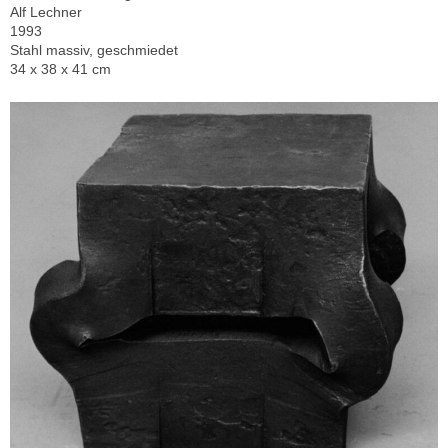
Alf Lechner
1993
Stahl massiv, geschmiedet
34 x 38 x 41 cm