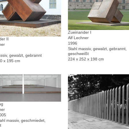
Zueinander I
Alf Lechner
er II
1996
ner
Stahl massiv, gewalzt, gebrannt,
geschweißt
ssiv, gewalzt, gebrannt
224 x 252 x 198 cm
30 x 195 cm
ng
ner
2005
hl massiv, geschmiedet,
t