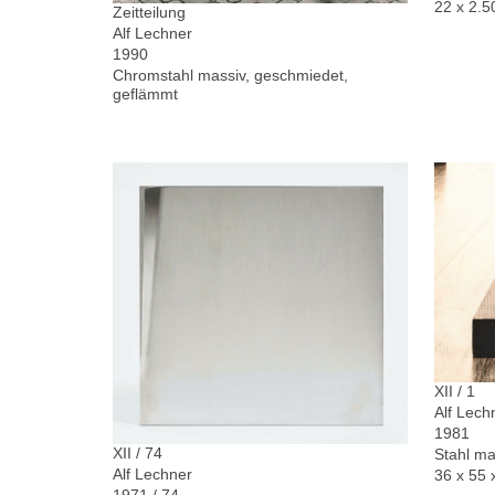
22 x 2.5
Zeitteilung
Alf Lechner
1990
Chromstahl massiv, geschmiedet,
geflämmt
XII / 1
Alf Lech
1981
XII / 74
Stahl ma
Alf Lechner
36 x 55 
1971 / 74