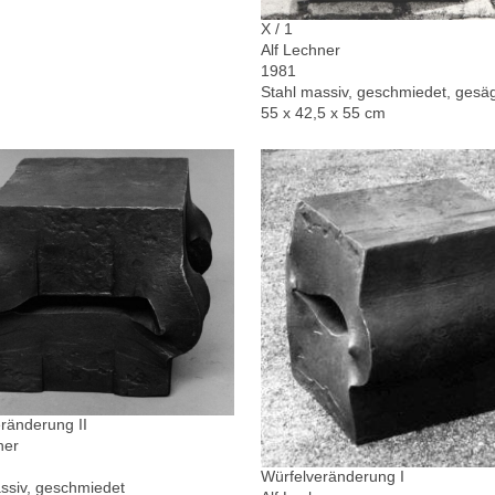
X / 1
Alf Lechner
1981
Stahl massiv, geschmiedet, gesä
55 x 42,5 x 55 cm
ränderung II
ner
Würfelveränderung I
ssiv, geschmiedet