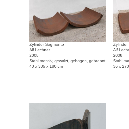
Zylinder Segmente
Zylinde
Alf Lechner
Alf Lech
2008
2008
Stahl massiv, gewalzt, gebogen, gebrannt
Stahl ma
40 x 335 x 180 cm
36 x 27