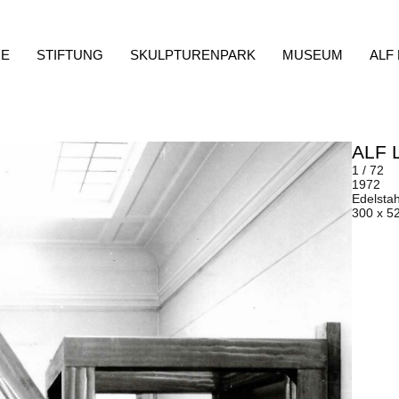
E
STIFTUNG
SKULPTURENPARK
MUSEUM
ALF
ALF 
1 / 72
1972
Edelstah
300 x 5