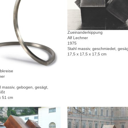
Zueinanderkippung
Alf Lechner
1975
Stahl massiv, geschmiedet, gesä
17,5 x 17,5 x 17,5 cm
bkreise
ner
l massiv, gebogen, gesägt,
ißt
x 51 cm