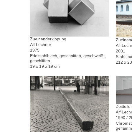
Zueinanderkippung
Zueinand
Alf Lechner
Alf Lech
1975
2001
Edelstahlblech, geschnitten, geschweißt,
Stahl ma
geschliffen
212 x 2
19 x 19 x 19 cm
Zeitteilu
Alf Lech
1990 / 
Chromsta
geflämm